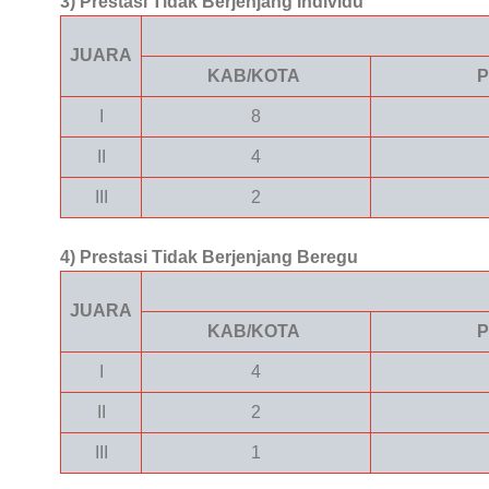
3) Prestasi Tidak Berjenjang Individu
JUARA
KAB/KOTA
P
I
8
II
4
III
2
4) Prestasi Tidak Berjenjang Beregu
JUARA
KAB/KOTA
P
I
4
II
2
III
1