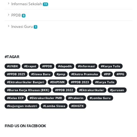
Informasi Sekolah
11
PPDB
6
Inovasi Guru
1
#TAGAR
#UNBK
#Erapot
#PPDB
#dapodik
#Informasi
#Karya Tulis
#PPDB 2025
#Siswa Baru
#pmp
#Ekstra Pramuka
#PIP
#PPG
#Ektrakurikuler Banjari
#DitPSMK
#PPDB 2023
#Karya Tulis
#Bursa Kerja Khusus (BKK)
#PPDB 2022
#Ektrakurikuler
#jurusan
#Kelas ECP
#Ektrakurikuler PMR
#Prakerin
#Lomba Guru
#kujungan industri
#Lomba Siswa
#DHGTK
FIND US ON FACEBOOK