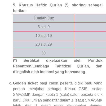
5. Khusus Hafidz Qur’an (*), skoring sebagai
berikut:
Jumlah Juz
5 s.d. 9
10 s.d. 19
20 s.d. 29
30
(*) Sertifikat dikeluarkan oleh Pondok
Pesantren/Lembaga Tahfidzul Qur’an, dan
dilegalisir oleh instansi yang berwenang.
Golden ticket
bagi calon peserta didik baru yang
pernah menjabat sebagai Ketua OSIS, setiap
SMA/SMK dengan kuota 1 (satu) calon peserta didik
baru. Jika jumlah pendaftar dalam 1 (satu) SMA/SMK
lebih dari 1 (satu) maka diperingkat dengan