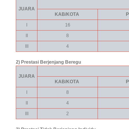
JUARA
KAB/KOTA
P
I
16
II
8
III
4
2) Prestasi Berjenjang Beregu
JUARA
KAB/KOTA
P
I
8
II
4
III
2