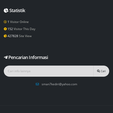
Statistik
1
Visitor Online
152
Visitor This Day
427828
Site View
Pencarian Informasi
Cari
sman7kediri@yahoo.com