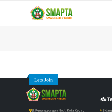
Lets Join
T
Jl. Penanggungan No.4, Kota Kediri,
Bidan