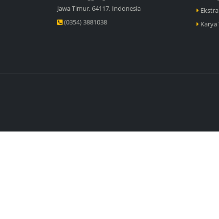
Jawa Timur, 64117, Indonesia
Ekstra
(0354) 3881038
Karya 