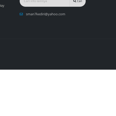
Cari
Day
sman7kediri@yahoo.com