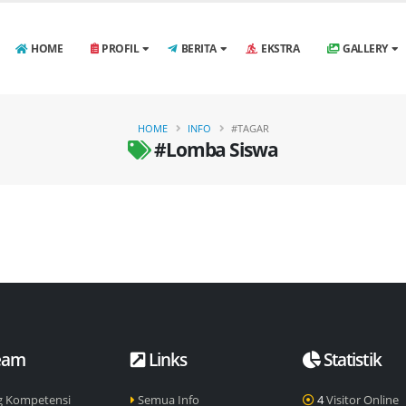
HOME
PROFIL
BERITA
EKSTRA
GALLERY
HOME
INFO
#TAGAR
#Lomba Siswa
eam
Links
Statistik
g Kompetensi
Semua Info
4
Visitor Online