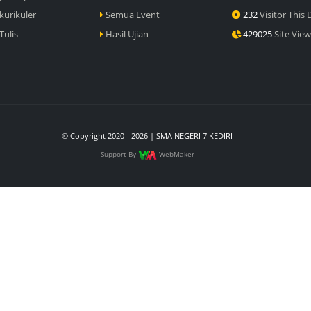
kurikuler
Semua Event
232
Visitor This 
Tulis
Hasil Ujian
429025
Site View
© Copyright 2020 - 2026 | SMA NEGERI 7 KEDIRI
Support By
WebMaker